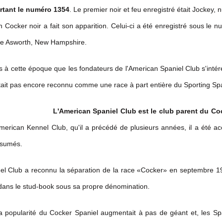
ortant le numéro 1354
. Le premier noir et feu enregistré était Jockey
n Cocker noir a fait son apparition. Celui-ci a été enregistré sous le
de Asworth, New Hampshire.
ès à cette époque que les fondateurs de l'American Spaniel Club s'inté
tait pas encore reconnu comme une race à part entière du Sporting Spa
L'American Spaniel Club est le club parent du Cock
'American Kennel Club, qu'il a précédé de plusieurs années, il a été 
ssumés.
el Club
a reconnu la séparation de la race «Cocker» en septembre 194
dans le stud-book sous sa propre dénomination.
a popularité du Cocker Spaniel augmentait à pas de géant et, les Sp