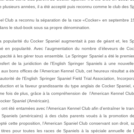
de plusieurs années, il a été accepté puis reconnu comme le club des Sp
l Club a reconnu la séparation de la race «Cocker» en septembre 194
dans le stud-book sous sa propre dénomination.
a popularité du Cocker Spaniel augmentait à pas de géant et, les Sp
é en popularité. Avec l’augmentation du nombre d’éleveurs de Cock
acité à les gérer tous ensemble. Le Springer Spaniel a été le premier à
nsfert de la juridiction de l'English Springer Spaniels à une nouvell
 aux bons offices de l’American Kennel Club, cet heureux résultat a é
autorité de l'English Springer Spaniel Field Trial Association, Incorp
duction et la faveur grandissante du type anglais de Cocker Spaniel, o
une fois de plus, grâce à la compréhension de l’American Kennel Clu
Cocker Spaniel (Américain).
ont été entamées avec l’American Kennel Club afin d’entraîner le transf
 Spaniels (américains) à des clubs parents voués à la promotion de
té cette proposition, l’American Spaniel Club conservant son droit, san
titres pour toutes les races de Spaniels à la spéciale annuelle de 