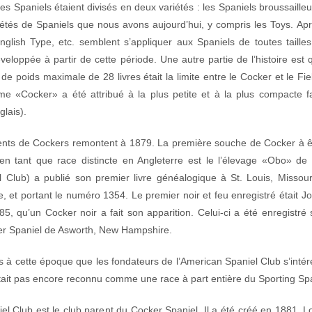
es Spaniels étaient divisés en deux variétés : les Spaniels broussailleu
tés de Spaniels que nous avons aujourd’hui, y compris les Toys. Aprè
English Type, etc. semblent s’appliquer aux Spaniels de toutes taille
éveloppée à partir de cette période. Une autre partie de l’histoire es
e de poids maximale de 28 livres était la limite entre le Cocker et le F
me «Cocker» a été attribué à la plus petite et à la plus compacte fam
lais).
nts de Cockers remontent à 1879. La première souche de Cocker à êtr
en tant que race distincte en Angleterre est le l’élevage «Obo» de
Club) a publié son premier livre généalogique à St. Louis, Missouri
 et portant le numéro 1354. Le premier noir et feu enregistré était 
5, qu’un Cocker noir a fait son apparition. Celui-ci a été enregistré
 Spaniel de Asworth, New Hampshire.
ès à cette époque que les fondateurs de l’American Spaniel Club s’inté
tait pas encore reconnu comme une race à part entière du Sporting Spa
el Club est le club parent du Cocker Spaniel. Il a été créé en 1881. L