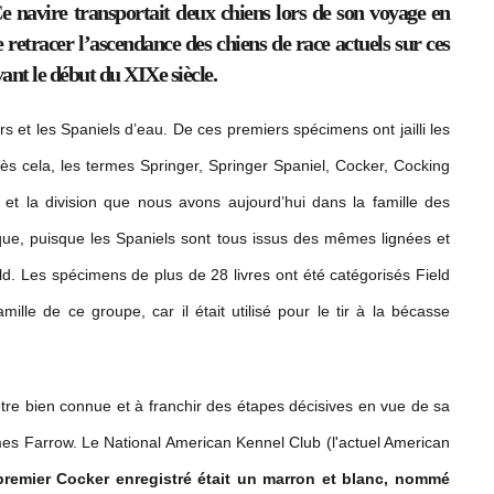
 navire transportait deux chiens lors de son voyage en
 retracer l’ascendance des chiens de race actuels sur ces
vant le début du XIXe siècle.
rs et les Spaniels d’eau. De ces premiers spécimens ont jailli les
s cela, les termes Springer, Springer Spaniel, Cocker, Cocking
s et la division que nous avons aujourd’hui dans la famille des
t que, puisque les Spaniels sont tous issus des mêmes lignées et
ield. Les spécimens de plus de 28 livres ont été catégorisés Field
ille de ce groupe, car il était utilisé pour le tir à la bécasse
e bien connue et à franchir des étapes décisives en vue de sa
mes Farrow. Le National American Kennel Club (l'actuel American
premier Cocker enregistré était un marron et blanc, nommé