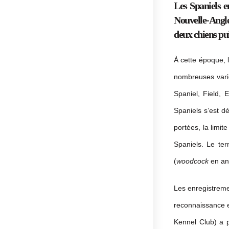
Les Spaniels e
Nouvelle-Angle
deux chiens pui
À cette époque, l
nombreuses varié
Spaniel, Field, 
Spaniels s’est d
portées, la limit
Spaniels. Le ter
(
woodcock
en ang
Les enregistreme
reconnaissance e
Kennel Club) a p