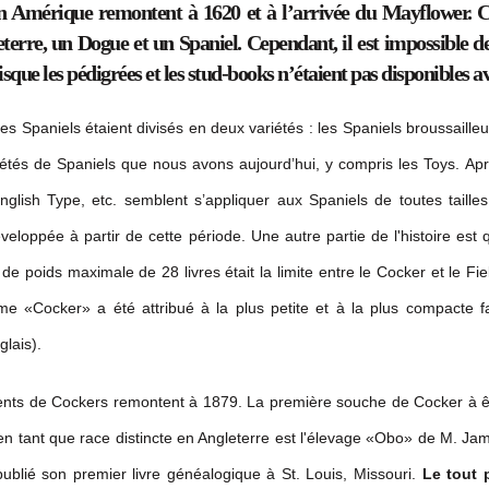
n Amérique remontent à 1620 et à l’arrivée du Mayflower. Ce
terre, un Dogue et un Spaniel. Cependant, il est impossible de
sque les pédigrées et les stud-books n’étaient pas disponibles a
es Spaniels étaient divisés en deux variétés : les Spaniels broussailleu
tés de Spaniels que nous avons aujourd’hui, y compris les Toys. Aprè
English Type, etc. semblent s’appliquer aux Spaniels de toutes taille
éveloppée à partir de cette période. Une autre partie de l'histoire es
e de poids maximale de 28 livres était la limite entre le Cocker et le F
me «Cocker» a été attribué à la plus petite et à la plus compacte fam
lais).
nts de Cockers remontent à 1879. La première souche de Cocker à êtr
n tant que race distincte en Angleterre est l'élevage «Obo» de M. Ja
ublié son premier livre généalogique à St. Louis, Missouri.
Le tout 