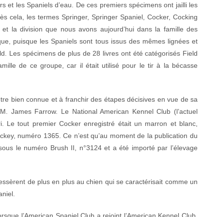
rs et les Spaniels d’eau. De ces premiers spécimens ont jailli les
s cela, les termes Springer, Springer Spaniel, Cocker, Cocking
s et la division que nous avons aujourd’hui dans la famille des
t que, puisque les Spaniels sont tous issus des mêmes lignées et
ield. Les spécimens de plus de 28 livres ont été catégorisés Field
ille de ce groupe, car il était utilisé pour le tir à la bécasse
e bien connue et à franchir des étapes décisives en vue de sa
 M. James Farrow. Le National American Kennel Club (l’actuel
. Le tout premier Cocker enregistré était un marron et blanc,
Jockey, numéro 1365. Ce n’est qu’au moment de la publication du
 sous le numéro Brush II, n°3124 et a été importé par l’élevage
ressèrent de plus en plus au chien qui se caractérisait comme un
niel.
orsque l’American Spaniel Club a rejoint l’American Kennel Club,