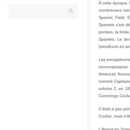
À cette époque, l
nombreuses varié
Spaniel, Field, 
Spaniels s’est d
portées, la limit
Spaniels. Le ter
(woodcock en ang
Les enregistreme
reconnaissance 
American Kennel 
nommé Capitaine,
volume 2, en 188
Commings Cocker
C’était à peu pr
Cocker, mais n’é
L’American Spani