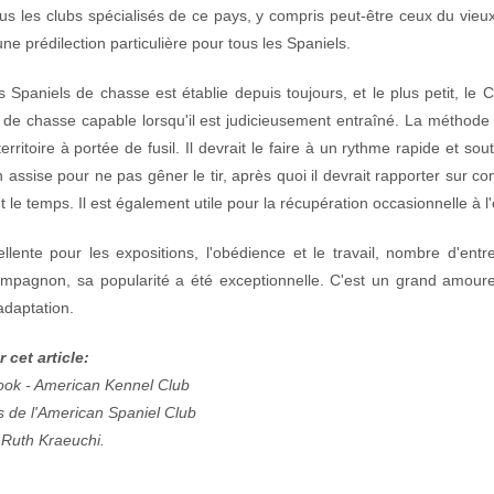
us les clubs spécialisés de ce pays, y compris peut-être ceux du vieux
ne prédilection particulière pour tous les Spaniels.
s Spaniels de chasse est établie depuis toujours, et le plus petit, le 
 de chasse capable lorsqu'il est judicieusement entraîné. La méthode 
territoire à portée de fusil. Il devrait le faire à un rythme rapide et so
n assise pour ne pas gêner le tir, après quoi il devrait rapporter sur co
t le temps. Il est également utile pour la récupération occasionnelle à l
llente pour les expositions, l'obédience et le travail, nombre d'entr
mpagnon, sa popularité a été exceptionnelle. C'est un grand amoure
'adaptation.
 cet article:
ok - American Kennel Club
 de l'American Spaniel C
lub
 Ruth Kraeuchi.