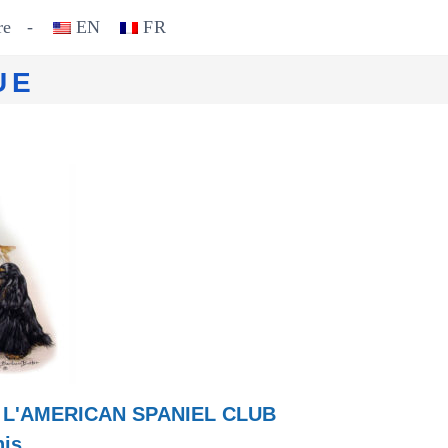
re
-
EN
FR
UE
 L'AMERICAN SPANIEL CLUB
his