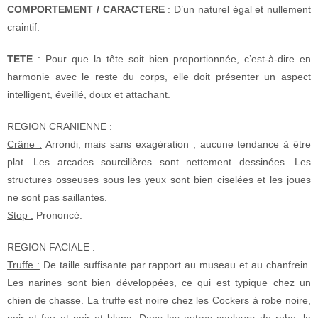
COMPORTEMENT / CARACTERE
: D’un naturel égal et nullement
craintif.
TETE
: Pour que la tête soit bien proportionnée, c’est-à-dire en
harmonie avec le reste du corps, elle doit présenter un aspect
intelligent, éveillé, doux et attachant.
REGION CRANIENNE :
Crâne :
Arrondi, mais sans exagération ; aucune tendance à être
plat. Les arcades sourcilières sont nettement dessinées. Les
structures osseuses sous les yeux sont bien ciselées et les joues
ne sont pas saillantes.
Stop :
Prononcé.
REGION FACIALE :
Truffe :
De taille suffisante par rapport au museau et au chanfrein.
Les narines sont bien développées, ce qui est typique chez un
chien de chasse. La truffe est noire chez les Cockers à robe noire,
noir et feu et noir et blanc. Dans les autres couleurs de robe, la