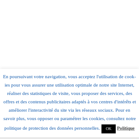
En pour­suiv­ant votre nav­i­ga­tion, vous acceptez l'utilisation de cook­
ies pour vous assur­er une util­i­sa­tion opti­male de notre site Inter­net,
réalis­er des sta­tis­tiques de vis­ite, vous pro­pos­er des ser­vices, des
offres et des con­tenus pub­lic­i­taires adap­tés à vos cen­tres d'intérêts et
amélior­er l'interactivité du site via les réseaux soci­aux. Pour en
savoir plus, vous oppos­er ou paramétr­er les cook­ies, con­sul­tez notre
poli­tique de pro­tec­tion des don­nées per­son­nelles.
Poli­tique
OK