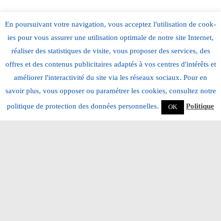
En pour­suiv­ant votre nav­i­ga­tion, vous acceptez l'utilisation de cook­
ies pour vous assur­er une util­i­sa­tion opti­male de notre site Inter­net,
réalis­er des sta­tis­tiques de vis­ite, vous pro­pos­er des ser­vices, des
offres et des con­tenus pub­lic­i­taires adap­tés à vos cen­tres d'intérêts et
amélior­er l'interactivité du site via les réseaux soci­aux. Pour en
savoir plus, vous oppos­er ou paramétr­er les cook­ies, con­sul­tez notre
poli­tique de pro­tec­tion des don­nées per­son­nelles.
Poli­tique
OK
ART