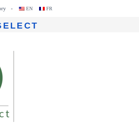
o­ry
-
EN
FR
SELECT