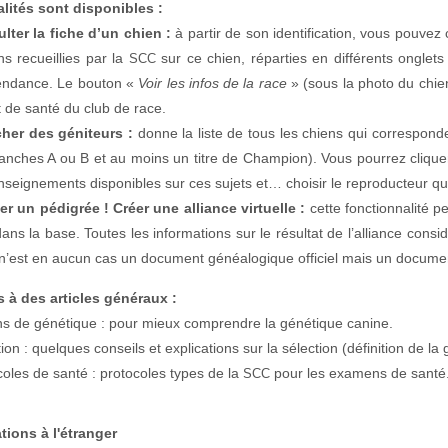
al­ités sont disponibles :
l­ter la fiche d’un chien :
à par­tir de son iden­ti­fi­ca­tion, vous pou­vez
ns recueil­lies par la
sur ce chien, répar­ties en dif­férents onglets
SCC
n­dance. Le bou­ton «
Voir les infos de la race
» (sous la pho­to du chien
t de san­té du club de race.
her des géni­teurs :
donne la liste de tous les chiens qui cor­re­spon­d
nch­es A ou B et au moins un titre de Cham­pi­on). Vous pour­rez cli­quer
n­seigne­ments disponibles sur ces sujets et… choisir le repro­duc­teur qu
er un pédi­grée ! Créer une alliance virtuelle :
cette fonc­tion­nal­ité 
ans la base. Toutes les infor­ma­tions sur le résul­tat de l’alliance con­s
’est en aucun cas un doc­u­ment généalogique offi­ciel mais un doc­u­ment
 à des arti­cles généraux :
s de géné­tique : pour mieux com­pren­dre la géné­tique canine.
ion : quelques con­seils et expli­ca­tions sur la sélec­tion (déf­i­ni­tion de la g
­coles de san­té : pro­to­coles types de la
pour les exa­m­ens de santé
SCC
tions à l'étranger