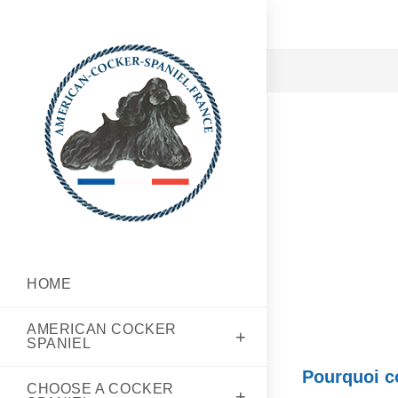
HOME
AMER­I­CAN COCK­ER
SPANIEL
Pourquoi c
CHOOSE A COCK­ER