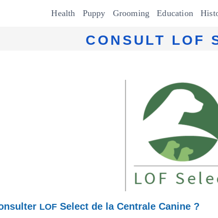
Health
Pup­py
Groom­ing
Edu­ca­tion
His­t
CONSULT LOF 
onsulter
Select de la Centrale Canine ?
LOF