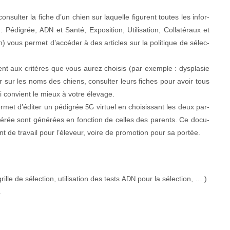
 con­sul­ter la fiche d’un chien sur laque­lle fig­urent toutes les infor­
 : Pédi­grée,
et San­té, Expo­si­tion, Util­i­sa­tion, Col­latéraux et
ADN
) vous per­met d’accéder à des arti­cles sur la poli­tique de sélec­
ent aux critères que vous aurez choi­sis (par exem­ple : dys­plasie
 sur les noms des chiens, con­sul­ter leurs fich­es pour avoir tous
i con­vient le mieux à votre élevage.
per­met d’éditer un pédi­grée
virtuel en choi­sis­sant les deux par­
5G
id­érée sont générées en fonc­tion de celles des par­ents. Ce doc­u­
 de tra­vail pour l’éleveur, voire de pro­mo­tion pour sa portée.
rille de sélec­tion, util­i­sa­tion des tests
pour la sélection, … )
ADN
.