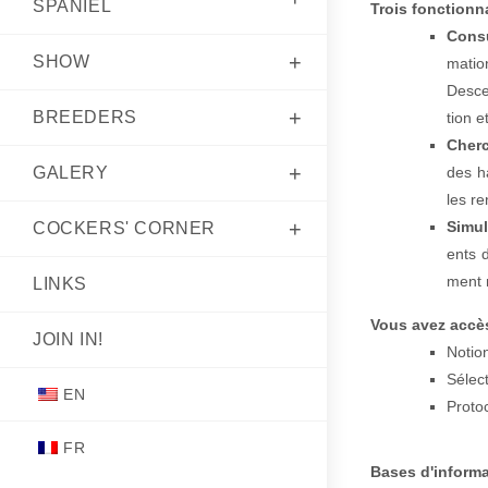
SPANIEL
Trois fonc­tion­n
Con­su
SHOW
ma­tio
Desce
BREED­ERS
tion e
Cherc
GALERY
des ha
les re
Simul
COCK­ERS' CORNER
ents d
ment n
LINKS
Vous avez accès
JOIN IN!
Notion
Sélec­t
EN
Pro­to
FR
Bases d'informa