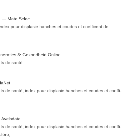
e) — Mate Selec
é,index pour dis­plasie hanch­es et coudes et coef­f­i­cent de
&
­er­aties
Gezond­heid Online
tats de santé.
oiaNet
­tats de san­té, index pour dis­plasie hanch­es et coudes et coef­f­i­
Avels­da­ta
K
­tats de san­té, index pour dis­plasie hanch­es et coudes et coef­f­i­
ctère,