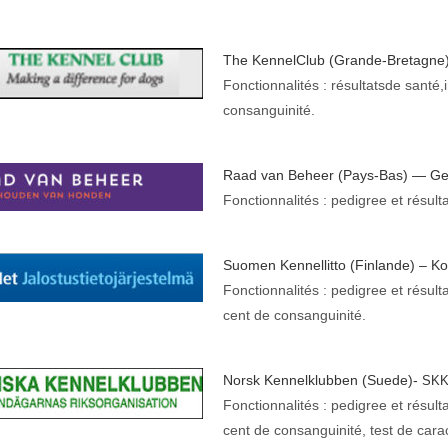
The Ken­nel­Club (Grande-Bre­tagn
Fonc­tion­nal­ités : résul­tats­de sant
consanguinité.
Raad van Beheer (Pays-Bas) — Gen
Fonc­tion­nal­ités : pedi­gree et résul­
Suomen Ken­nel­lit­to (Fin­lande) – K
Fonc­tion­nal­ités : pedi­gree et résul
cent de consanguinité.
Norsk Ken­nelk­lubben (Suede)-
SK
Fonc­tion­nal­ités : pedi­gree et résul
cent de con­san­guinité, test de cara