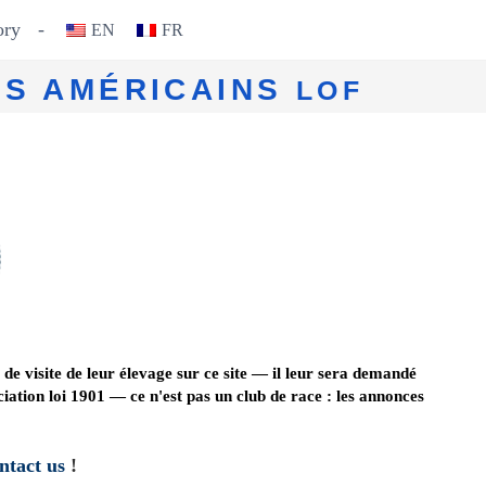
o­ry
-
EN
FR
RS AMÉRICAINS
LOF
de visite de leur élevage sur ce site — il leur sera demandé
ation loi 1901 — ce n'est pas un club de race : les annonces
ntact us
!