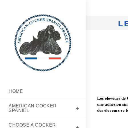
L
HOME
Les éleveurs de
une adhésion sim
AMER­I­CAN COCK­ER
SPANIEL
des éleveurs se f
CHOOSE A COCK­ER