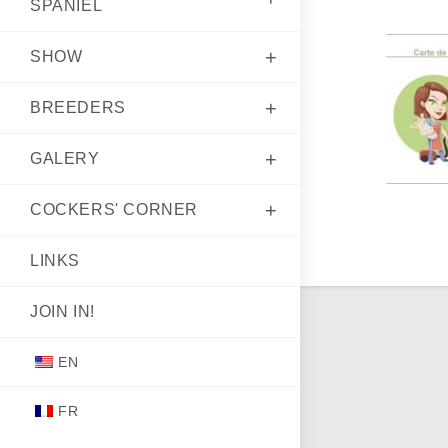
SPANIEL
SHOW
BREED­ERS
GALERY
COCK­ERS' CORNER
LINKS
JOIN IN!
EN
FR