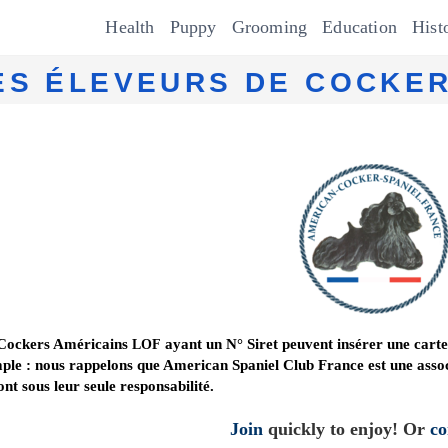
Health
Pup­py
Groom­ing
Edu­ca­tion
His­t
ES ÉLEVEURS DE COCKE
 Cockers Américains
ayant un N° Siret peuvent insérer une carte 
LOF
ple : nous rappelons que American Spaniel Club France est une associ
ont sous leur seule responsabilité.
Join
quickly to enjoy! Or
co