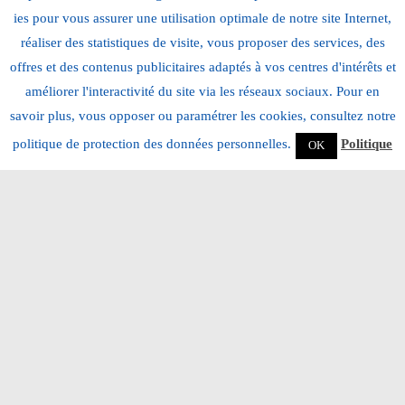
ies pour vous assur­er une util­i­sa­tion opti­male de notre site Inter­net,
réalis­er des sta­tis­tiques de vis­ite, vous pro­pos­er des ser­vices, des
offres et des con­tenus pub­lic­i­taires adap­tés à vos cen­tres d'intérêts et
amélior­er l'interactivité du site via les réseaux soci­aux. Pour en
savoir plus, vous oppos­er ou paramétr­er les cook­ies, con­sul­tez notre
poli­tique de pro­tec­tion des don­nées per­son­nelles.
Poli­tique
OK
HOMOLOGATED
CHAMPIONS